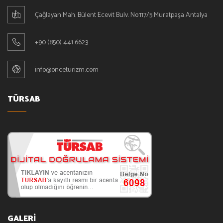
Çağlayan Mah. Bülent Ecevit Bulv. No:117/5 Muratpaşa Antalya
+90 (850) 441 6623
info@onceturizm.com
TÜRSAB
GALERİ