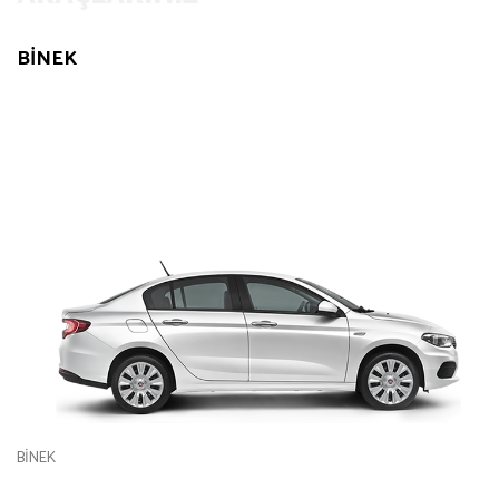
MİNİVAN
MİNİVAN